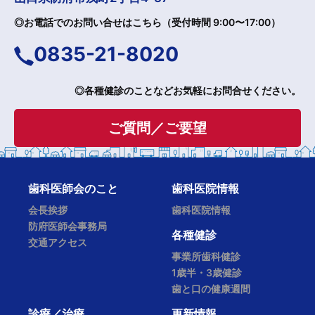
◎お電話でのお問い合せはこちら（受付時間 9:00〜17:00）
電
0835-21-8020
話
◎各種健診のことなどお気軽にお問合せください。
番
ご質問／ご要望
号：
歯科医師会のこと
歯科医院情報
会長挨拶
歯科医院情報
防府医師会事務局
各種健診
交通アクセス
事業所歯科健診
1歳半・3歳健診
歯と口の健康週間
診療／治療
更新情報