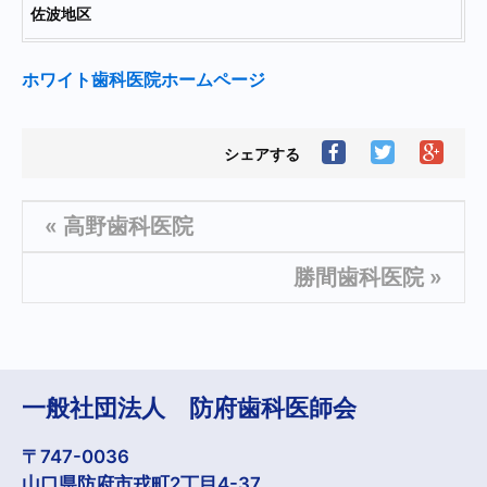
佐波地区
ホワイト歯科医院ホームページ
Facebook
Twitter
Goog
シェアする
で
で
シ
シ
シ
ェ
ェ
ェ
ア
« 高野歯科医院
ア
ア
す
す
す
る
る
る
勝間歯科医院 »
一般社団法人 防府歯科医師会
〒747-0036
山口県防府市戎町2丁目4-37